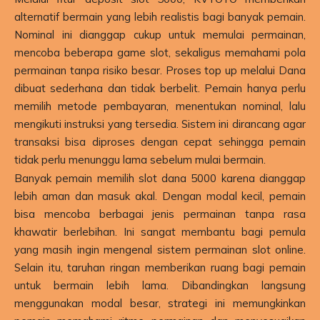
alternatif bermain yang lebih realistis bagi banyak pemain.
Nominal ini dianggap cukup untuk memulai permainan,
mencoba beberapa game slot, sekaligus memahami pola
permainan tanpa risiko besar. Proses top up melalui Dana
dibuat sederhana dan tidak berbelit. Pemain hanya perlu
memilih metode pembayaran, menentukan nominal, lalu
mengikuti instruksi yang tersedia. Sistem ini dirancang agar
transaksi bisa diproses dengan cepat sehingga pemain
tidak perlu menunggu lama sebelum mulai bermain.
Banyak pemain memilih
slot dana 5000
karena dianggap
lebih aman dan masuk akal. Dengan modal kecil, pemain
bisa mencoba berbagai jenis permainan tanpa rasa
khawatir berlebihan. Ini sangat membantu bagi pemula
yang masih ingin mengenal sistem permainan slot online.
Selain itu, taruhan ringan memberikan ruang bagi pemain
untuk bermain lebih lama. Dibandingkan langsung
menggunakan modal besar, strategi ini memungkinkan