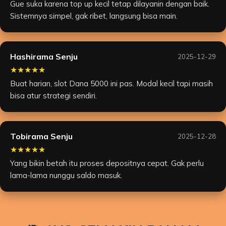
Gue suka karena top up kecil tetap dilayanin dengan baik.
Sistemnya simpel, gak ribet, langsung bisa main.
Hashirama Senju
2025-12-29
★★★★★
Buat harian, slot Dana 5000 ini pas. Modal kecil tapi masih
bisa atur strategi sendiri.
Tobirama Senju
2025-12-28
★★★★★
Yang bikin betah itu proses depositnya cepat. Gak perlu
lama-lama nunggu saldo masuk.