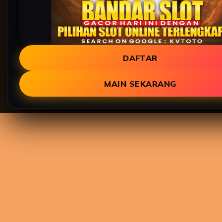
DAFTAR
MAIN SEKARANG